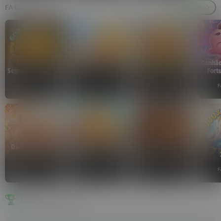
FA CHAI
VER MAIS
Explosão de Doces
Canhão
Segredos da tumba
2
Fortunas da Sorte
Fort
FA CHAI
FA CHAI
FA CHAI
F
Ovelha Alada da
Fortuna
Explosão de Doces
Vento do Oeste
FA CHAI
FA CHAI
FA CHAI
F
ÚLTIMOS GANHOS