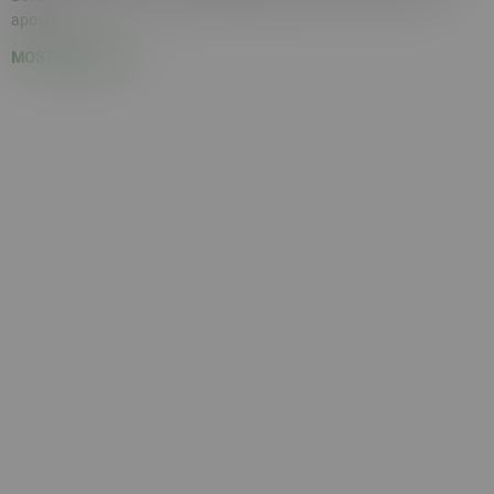
aposta.
MOSTRAR MAIS
O QUE É O SLOT GLADIATRIZ DE ROMA?
Gladiatriz De Roma foi desenvolvido pela Fa Chai, e tem lançamento
registrado em 02/01/2025. A configuração informada é de 3x3, com
sistema de pagamento 5.
O RTP teórico é de 96,50% e a volatilidade indicada é baixa-média.
Esses dados representam características matemáticas e não
garantem resultados individuais.
Visão geral: Gladiatriz De Roma
No cassino Brazino777, Gladiatriz De Roma apresenta as seguintes
características técnicas confirmadas:
CARACTERÍSTICA
DETALHES
Nome
Gladiatriz De Roma