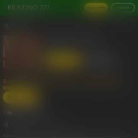
CADASTRO
ENTRAR
VOLTAR
GLADIATRIZ DE ROMA
FACHAI
CADASTRO
ENTRAR
O JOGO ESTARÁ DISPONÍVEL APÓS O CADASTRO NO
BRAZINO777.
CADASTRO
19
6502
Visualizações
RTP:
96.5%
O jogo pode causar dependência, ansiedade, depressão e prejuízos