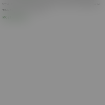
fixos. O ganho máximo confirmado é de x1.560. O título também se
enquadra entre os slots online.
MOSTRAR MAIS
O QUE É O SLOT TIGER GEMS?
Este
slot online
verifica combinações em 25 linhas. Bonus Game,
símbolos bônus, Mystery symbol, símbolos empilhados, Free Spins e
Wild fazem parte da configuração.
O tema reúne tigres, gemas, imperador, lótus e referências à Índia. O
RTP teórico informado é de 95,57%. O ganho máximo registrado é de
x1.560.
Visão geral: Tiger Gems
O Tiger Gems está disponível no
Brazino777
e possui as seguintes
características técnicas:
CARACTERÍSTICA
DETALHES
Nome
Tiger Gems