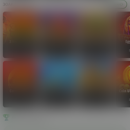
3OAKS GAMING
VER MAIS
3 Hot Chillies
3 China Pots
3 Pots of Egypt
Eg
3OAKS
3OAKS
3OAKS
Coin Volcano
Coin UP : Lightning
3 Super Hot Chillies
Coin U
3OAKS
3OAKS
3OAKS
ÚLTIMOS GANHOS