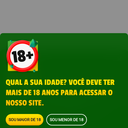
jackpots fixos. Símbolos empilhados e rodadas grátis acrescentam
outras variações à grade.
TIGER GEMS - FAQ
Qual é o RTP de Tiger Gems?
O RTP teórico de Tiger Gems é de 95,57%. Esse percentual é
calculado em muitas rodadas e não garante resultados individuais.
Qual é o ganho máximo de Tiger Gems?
O ganho máximo confirmado de Tiger Gems é de x1.560 o valor da
aposta. Esse limite não representa um resultado garantido.
QUAL A SUA IDADE? VOCÊ DEVE TER
Quem é o provedor de Tiger Gems?
MAIS DE 18 ANOS PARA ACESSAR O
O provedor indicado para Tiger Gems é 3Oaks Gaming. O slot utiliza
Usamos cookies para melhorar sua experiência. Ao
uma grade 5x4 e 25 linhas de pagamento.
NOSSO SITE.
usar o Brazino777, você aceita nossos cookies. Veja
nossos
Termos e Condições
para mais.
SOU MAIOR DE 18
SOU MENOR DE 18
Menu
Slot
Ao Vivo
Crash
OK