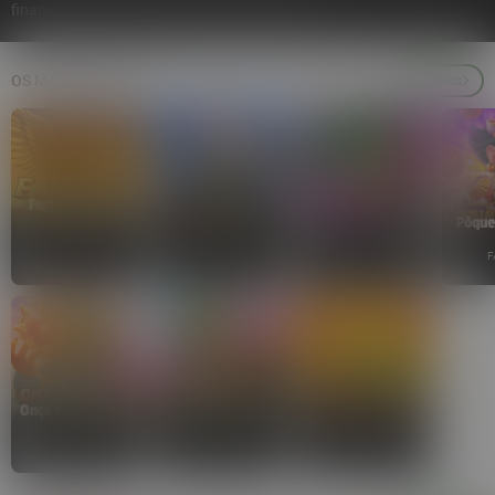
financeiros. Jogue com responsabilidade. 18+
OS MAIS JOGADOS
VER MAIS
EXCLUSIVO
Fortune Garuda
500
Pachinko
FlyX™ Cash Turbo™
Pôque
TADA
NEKO
BUCK STAKES
F
Onça Sortuda 500
Lucky Jaguar 2
4 Pots of Egypt
TADA
TADA
3OAKS