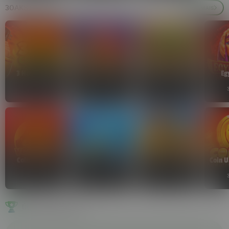
3OAKS GAMING
VER MAIS
3 Hot Chillies
3 China Pots
3 Pots of Egypt
Eg
3OAKS
3OAKS
3OAKS
Coin Volcano
Coin UP : Lightning
3 Super Hot Chillies
Coin U
3OAKS
3OAKS
3OAKS
ÚLTIMOS GANHOS