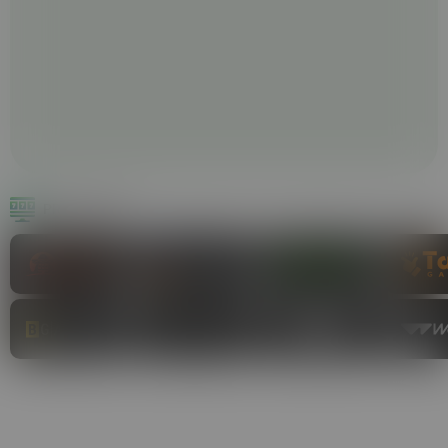
PROVEDORES