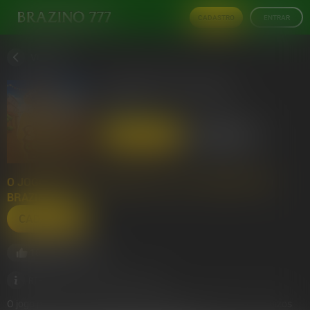
CADASTRO
ENTRAR
VOLTAR
3 SUPER HOT CHILLIES
3OAKS
CADASTRO
ENTRAR
O JOGO ESTARÁ DISPONÍVEL APÓS O CADASTRO NO
BRAZINO777.
CADASTRO
183
135555
Visualizações
RTP:
95.74%
O jogo pode causar dependência, ansiedade, depressão e prejuízos