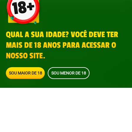
QUAL A SUA IDADE? VOCÊ DEVE TER
MAIS DE 18 ANOS PARA ACESSAR O
Usamos cookies para melhorar sua experiência. Ao
NOSSO SITE.
usar o Brazino777, você aceita nossos cookies. Veja
nossos
Termos e Condições
para mais.
SOU MAIOR DE 18
SOU MENOR DE 18
Menu
Slot
Ao Vivo
Crash
OK
Brazino 777
Jogos De Cassino
Cassino Ao Vivo
Esporte Bet
Mapa Do Site XML
Live Bet