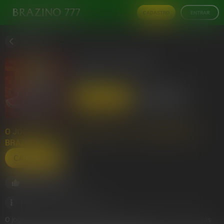
CADASTRO
ENTRAR
VOLTAR
1001 FRUIT WISHES
AMIGO
CADASTRO
ENTRAR
O JOGO ESTARÁ DISPONÍVEL APÓS O CADASTRO NO
BRAZINO777.
CADASTRO
70
26968
Visualizações
RTP:
96%
O jogo pode causar dependência, ansiedade, depressão e prejuízos