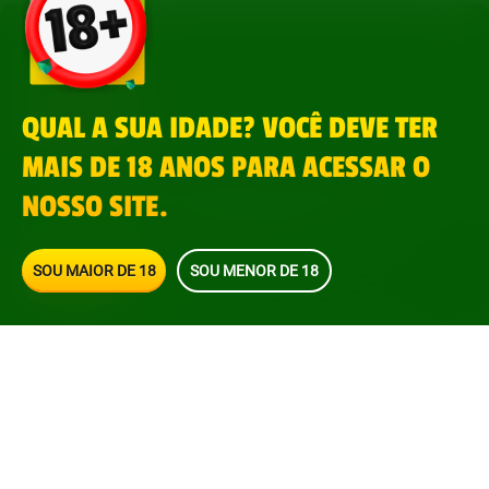
QUAL A SUA IDADE? VOCÊ DEVE TER
MAIS DE 18 ANOS PARA ACESSAR O
Usamos cookies para melhorar sua experiência. Ao
NOSSO SITE.
usar o Brazino777, você aceita nossos cookies. Veja
nossos
Termos e Condições
para mais.
SOU MAIOR DE 18
SOU MENOR DE 18
Menu
Slot
Ao Vivo
Crash
OK
Brazino 777
Jogos De Cassino
Cassino Ao Vivo
Esporte Bet
Mapa Do Site XML
Live Bet