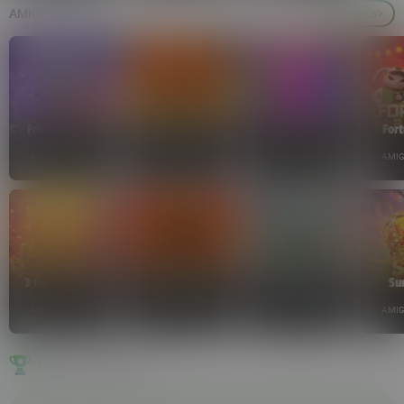
AMIGO GAMING
VER MAIS
Fruit Invaders
Blazing Crown
Piggy Coins
Fort
AMIGO GAMING
AMIGO GAMING
AMIGO GAMING
AMIG
3 Fortune Souls
Super Chili
Frozen Crown
Su
AMIGO GAMING
AMIGO GAMING
AMIGO GAMING
AMIG
ÚLTIMOS GANHOS