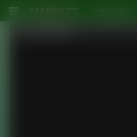
COMPETIÇÕES
BLAZING CROWN