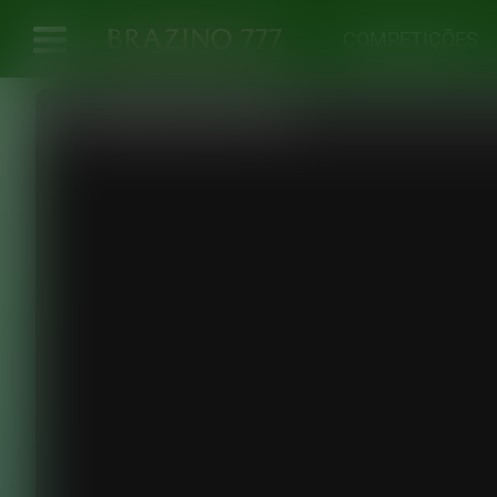
COMPETIÇÕES
REGAL FRUITS 1000