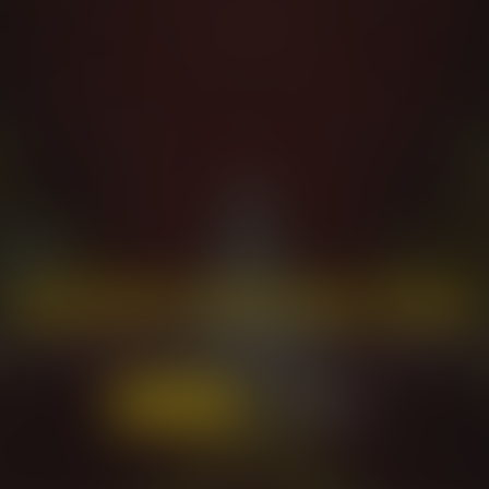
REGISTRE-SE OU FAÇA LOGIN
stre-se ou faça login para fazer seu primeiro depósito e 
CADASTRO
ENTRAR