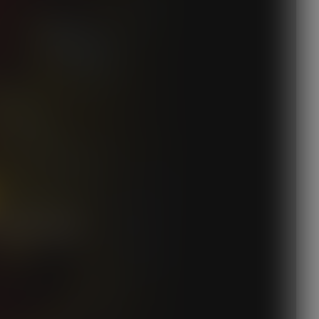
começar a jogar.