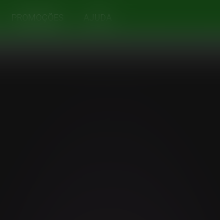
PROMOÇÕES
AJUDA