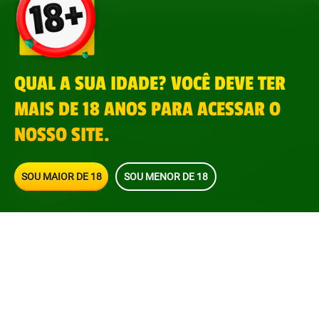
QUAL A SUA IDADE? VOCÊ DEVE TER
MAIS DE 18 ANOS PARA ACESSAR O
Usamos cookies para melhorar sua experiência. Ao
NOSSO SITE.
usar o Brazino777, você aceita nossos cookies. Veja
nossos
Termos e Condições
para mais.
SOU MAIOR DE 18
SOU MENOR DE 18
Menu
Slot
Ao Vivo
Crash
OK
Brazino 777
Jogos De Cassino
Cassino Ao Vivo
Esporte Bet
Mapa Do Site XML
Live Bet