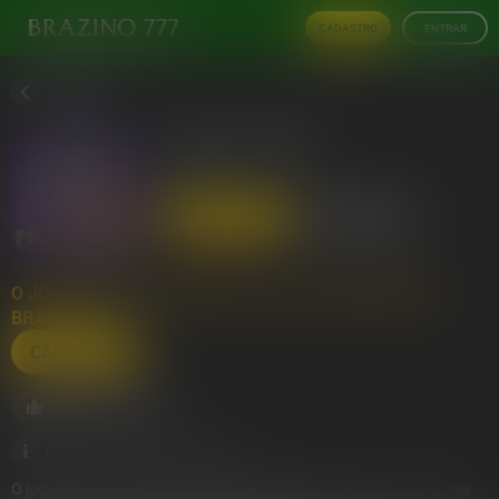
CADASTRO
ENTRAR
VOLTAR
FRUIT INVADERS
AMIGO
CADASTRO
ENTRAR
O JOGO ESTARÁ DISPONÍVEL APÓS O CADASTRO NO
BRAZINO777.
CADASTRO
1103
742657
Visualizações
RTP:
96%
O jogo pode causar dependência, ansiedade, depressão e prejuízos