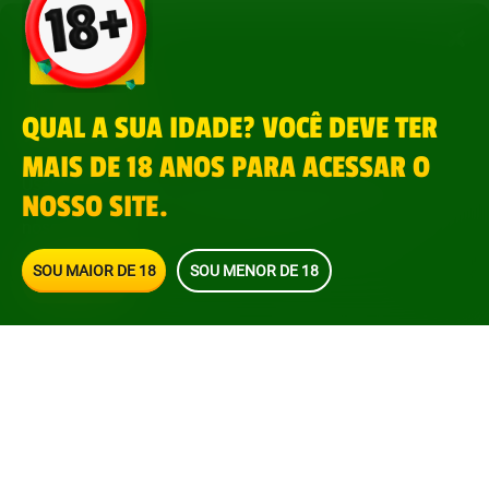
QUAL A SUA IDADE? VOCÊ DEVE TER
MAIS DE 18 ANOS PARA ACESSAR O
Usamos cookies para melhorar sua experiência. Ao
NOSSO SITE.
usar o Brazino777, você aceita nossos cookies. Veja
nossos
Termos e Condições
para mais.
SOU MAIOR DE 18
SOU MENOR DE 18
Menu
Slot
Ao Vivo
Crash
OK
Brazino 777
Jogos De Cassino
Cassino Ao Vivo
Esporte Bet
Mapa Do Site XML
Live Bet