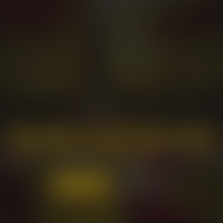
REGISTRE-SE OU FAÇA LOGIN
stre-se ou faça login para fazer seu primeiro depósito e 
CADASTRO
ENTRAR