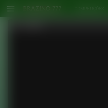
COMPETIÇÕES
25 COINS™