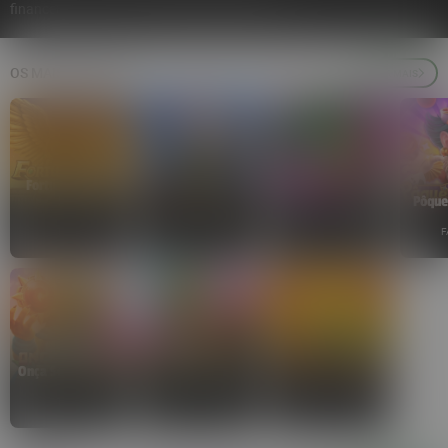
financeiros. Jogue com responsabilidade. 18+
OS MAIS JOGADOS
VER MAIS
EXCLUSIVO
Fortune Garuda
500
Pachinko
FlyX™ Cash Turbo™
Pôque
TADA
NEKO
BUCK STAKES
F
Onça Sortuda 500
Lucky Jaguar 2
4 Pots of Egypt
TADA
TADA
3OAKS