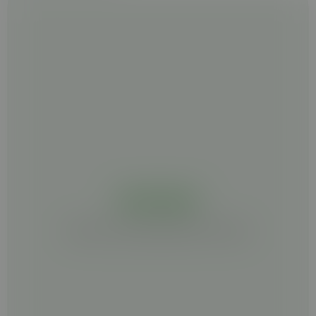
NÃO HÁ DADOS
ESPERA ALGUNS SEGUNDOS POR FAVOR