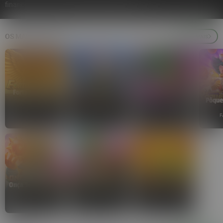
financeiros. Jogue com responsabilidade. 18+
OS MAIS JOGADOS
VER MAIS
EXCLUSIVO
Fortune Garuda
500
Pachinko
FlyX™ Cash Turbo™
Pôque
TADA
NEKO
BUCK STAKES
F
Onça Sortuda 500
Lucky Jaguar 2
4 Pots of Egypt
TADA
TADA
3OAKS