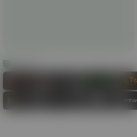
PROVEDORES