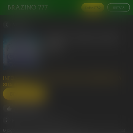
CADASTRO
ENTRAR
VOLTAR
15 COINS™ GRAND PLATINUM
EDITION
WAZDAN
INFELIZMENTE, ESTE JOGO NÃO ESTÁ DISPONÍVEL NA
SUA REGIÃO.
BRAZINO777
71
54480
Visualizações
RTP:
96.17%
O jogo pode causar dependência, ansiedade, depressão e prejuízos