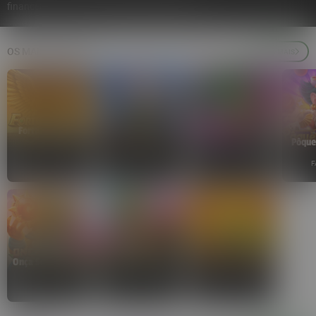
financeiros. Jogue com responsabilidade. 18+
OS MAIS JOGADOS
VER MAIS
EXCLUSIVO
Fortune Garuda
500
Pachinko
FlyX™ Cash Turbo™
Pôque
TADA
NEKO
BUCK STAKES
F
Onça Sortuda 500
Lucky Jaguar 2
4 Pots of Egypt
TADA
TADA
3OAKS