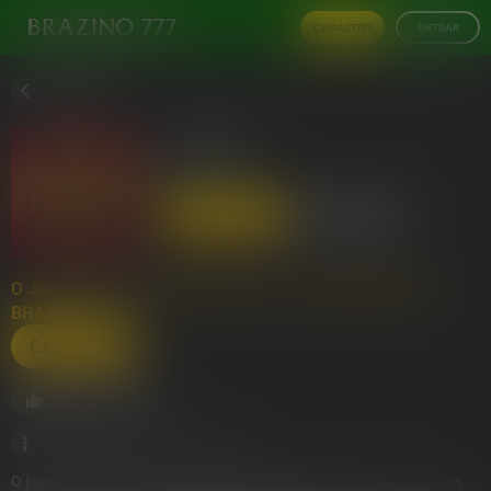
CADASTRO
ENTRAR
VOLTAR
15 COINS™
WAZDAN
CADASTRO
ENTRAR
O JOGO ESTARÁ DISPONÍVEL APÓS O CADASTRO NO
BRAZINO777.
CADASTRO
20
28865
Visualizações
RTP:
96.07%
O jogo pode causar dependência, ansiedade, depressão e prejuízos