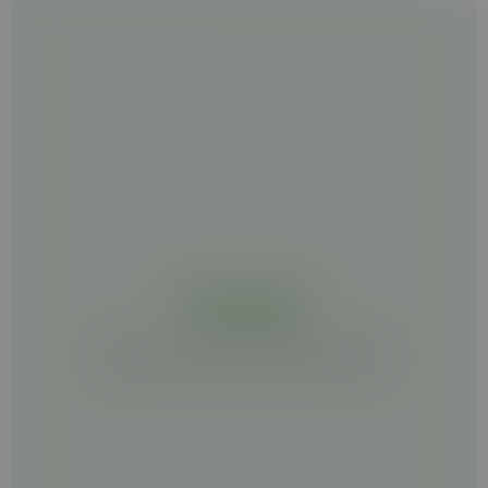
NÃO HÁ DADOS
ESPERA ALGUNS SEGUNDOS POR FAVOR