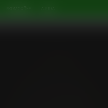
PROMOÇÕES
AJUDA