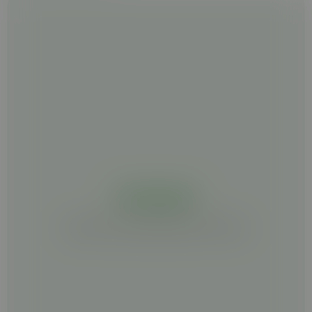
NÃO HÁ DADOS
ESPERA ALGUNS SEGUNDOS POR FAVOR