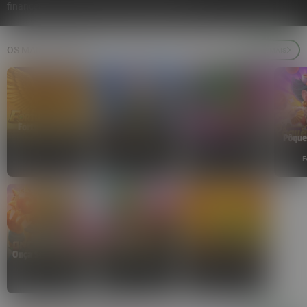
financeiros. Jogue com responsabilidade. 18+
OS MAIS JOGADOS
VER MAIS
EXCLUSIVO
Fortune Garuda
500
Pachinko
FlyX™ Cash Turbo™
Pôque
TADA
NEKO
BUCK STAKES
F
Onça Sortuda 500
Lucky Jaguar 2
4 Pots of Egypt
TADA
TADA
3OAKS