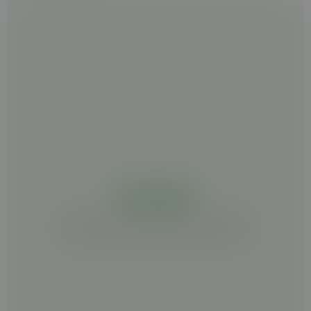
NÃO HÁ DADOS
ESPERA ALGUNS SEGUNDOS POR FAVOR