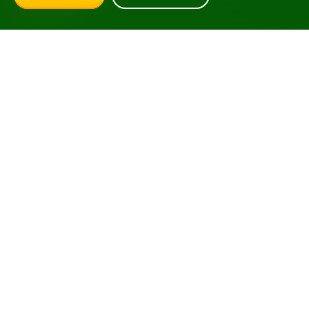
OK
Brazino 777
Jogos De Cassino
Cassino Ao Vivo
Esporte Bet
Mapa Do Site XML
Live Bet
Mapa Do Site HTML
Slots
Suporte
Jogos Crash
Perguntas Frequentes
Novos Jogos
Promoções E Bônus
Bingo
Reclamações
Jogos De Mesa
Afiliados
Portal De Comunicação Com