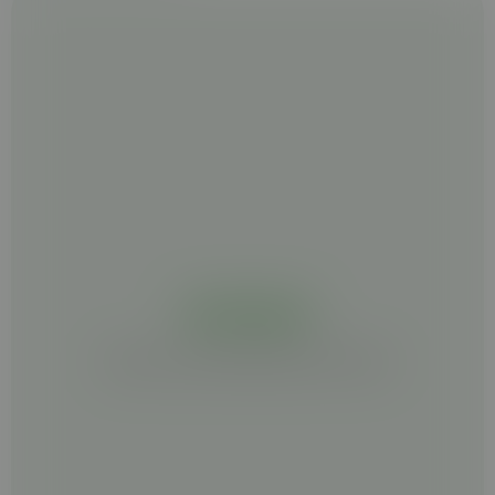
NÃO HÁ DADOS
ESPERA ALGUNS SEGUNDOS POR FAVOR