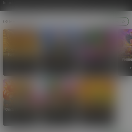
financeiros. Jogue com responsabilidade. 18+
OS MAIS JOGADOS
VER MAIS
EXCLUSIVO
Fortune Garuda
500
Pachinko
FlyX™ Cash Turbo™
Pôque
TADA
NEKO
BUCK STAKES
F
Onça Sortuda 500
Lucky Jaguar 2
4 Pots of Egypt
TADA
TADA
3OAKS