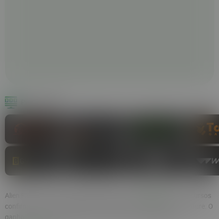
PROVEDORES
Alien Fruits é um dos slots online de vídeo da
BGaming
com recursos
confirmados como Additional Free Spins, Avalanche e Buy Feature. O
ganho máximo informado é de 15.000x o valor da aposta.