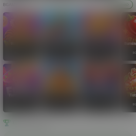
BGAMING
VER MAIS
Wild Tiger 2
Fishing Club 2
Wild Million
Burnin
BGAMING
BGAMING
BGAMING
B
Fiesta Clusters
Chicken Rush
Joker's Million
Tot
BGAMING
BGAMING
BGAMING
B
ÚLTIMOS GANHOS