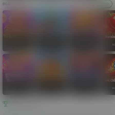
BGAMING
VER MAIS
Wild Tiger 2
Fishing Club 2
Wild Million
Burnin
BGAMING
BGAMING
BGAMING
B
Fiesta Clusters
Chicken Rush
Joker's Million
Hot Chi
BGAMING
BGAMING
BGAMING
B
ÚLTIMOS GANHOS