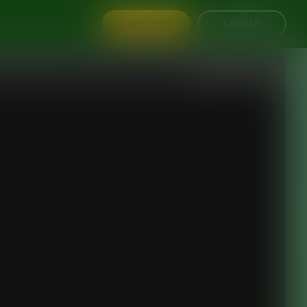
CADASTRO
ENTRAR