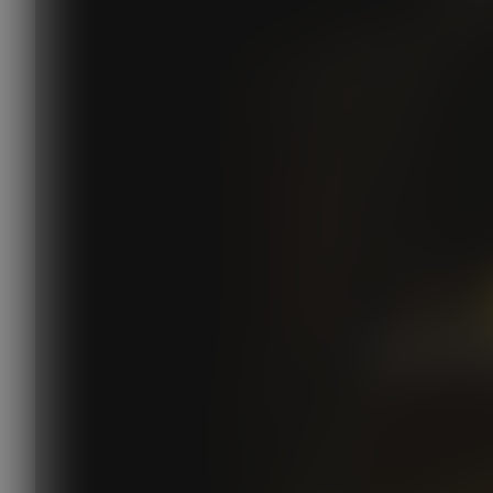
Por favor, regi