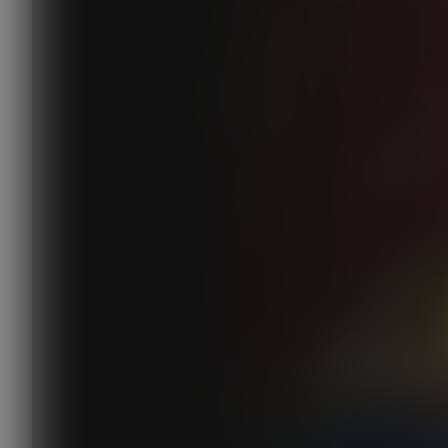
Por favor, regi