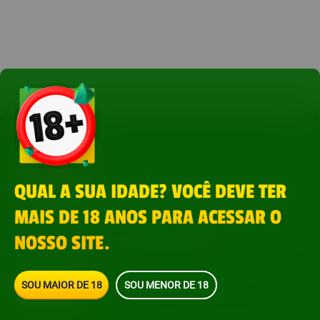
jogo.
Inicie uma rodada e acompanhe as combinações conforme a
estrutura de pagamento.
Observe os recursos especiais quando eles aparecerem durante
as rodadas.
Encerre a sessão ao atingir o limite de tempo ou de valor definido
previamente.
Os recursos confirmados, como Additional Free Spins, Bonus Game e
Bonus symbols, fazem parte da configuração do jogo e não
asseguram um resultado específico.
QUAL A SUA IDADE? VOCÊ DEVE TER
DIAMOND LINK: MIGHTY CLEOPATRA [LINKED] - FAQ
MAIS DE 18 ANOS PARA ACESSAR O
Usamos cookies para melhorar sua experiência. Ao
Qual é o RTP de Diamond Link: Mighty Cleopatra [Linked]?
NOSSO SITE.
usar o Brazino777, você aceita nossos cookies. Veja
O RTP informado é de 95,01%. Esse percentual é teórico, calculado ao
nossos
Termos e Condições
para mais.
longo de muitas rodadas, e não garante retorno em uma sessão
individual.
SOU MAIOR DE 18
SOU MENOR DE 18
Menu
Slot
Ao Vivo
Crash
OK
Qual é o ganho máximo de Diamond Link: Mighty Cleopatra [Linked]?