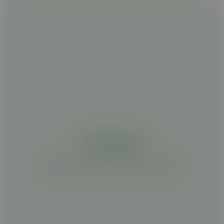
NÃO HÁ DADOS
ESPERA ALGUNS SEGUNDOS POR FAVOR