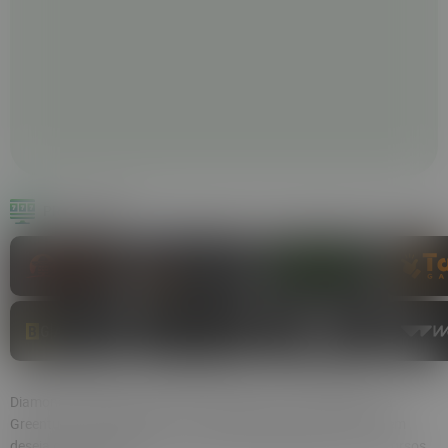
PROVEDORES
Diamond Link: Mighty Cleopatra [Linked] é um caça-níqueis da
Greentube/NOVOMATIC, com uma ficha técnica voltada a quem
deseja conhecer a estrutura, o sistema de pagamento e os recursos