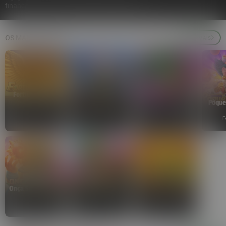
financeiros. Jogue com responsabilidade. 18+
OS MAIS JOGADOS
VER MAIS
EXCLUSIVO
Fortune Garuda
500
Pachinko
FlyX™ Cash Turbo™
Pôque
TADA
NEKO
BUCK STAKES
F
Onça Sortuda 500
Lucky Jaguar 2
4 Pots of Egypt
TADA
TADA
3OAKS