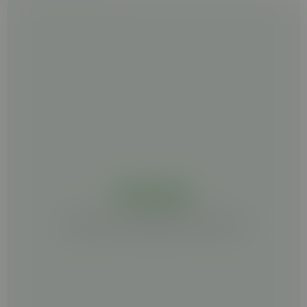
NÃO HÁ DADOS
ESPERA ALGUNS SEGUNDOS POR FAVOR