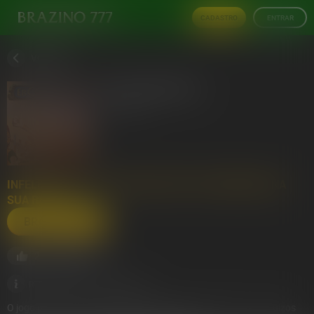
CADASTRO
ENTRAR
VOLTAR
ER COLOSSEO 95
CAPECOD
INFELIZMENTE, ESTE JOGO NÃO ESTÁ DISPONÍVEL NA
SUA REGIÃO.
BRAZINO777
2
473
Visualizações
RTP:
95.26%
O jogo pode causar dependência, ansiedade, depressão e prejuízos