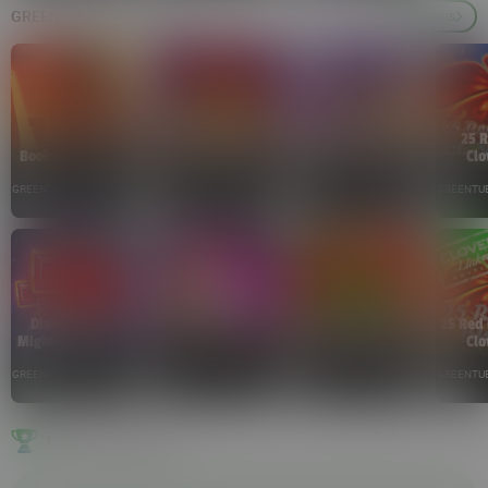
GREENTUBE/NOVOMATIC
VER MAIS
Cash Connection -
Piggy Prizes: Wand
25 R
Book of Ra deluxe
Sizzling Hot
Of Riches 2 [Buy
Clo
[Linked]
Bonus]
[L
GREENTUBE/NOVOMATIC
GREENTUBE/NOVOMATIC
GREENTUBE/NOVOMATIC
GREENTU
Diamond Link:
Charming Lady's
Diamond Mystery -
25 Red 
Mighty Sevens Win
Boom
Joker Party 6
Clo
Ways [Linked]
[Linked]
[L
GREENTUBE/NOVOMATIC
GREENTUBE/NOVOMATIC
GREENTUBE/NOVOMATIC
GREENTU
ÚLTIMOS GANHOS