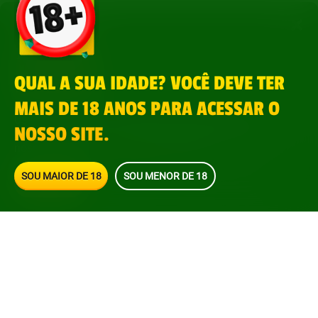
QUAL A SUA IDADE? VOCÊ DEVE TER
MAIS DE 18 ANOS PARA ACESSAR O
Usamos cookies para melhorar sua experiência. Ao
NOSSO SITE.
usar o Brazino777, você aceita nossos cookies. Veja
nossos
Termos e Condições
para mais.
SOU MAIOR DE 18
SOU MENOR DE 18
Menu
Slot
Ao Vivo
Crash
OK
Brazino 777
Jogos De Cassino
Cassino Ao Vivo
Esporte Bet
Mapa Do Site XML
Live Bet