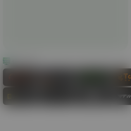
PROVEDORES