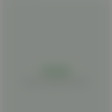
NÃO HÁ DADOS
ESPERA ALGUNS SEGUNDOS POR FAVOR