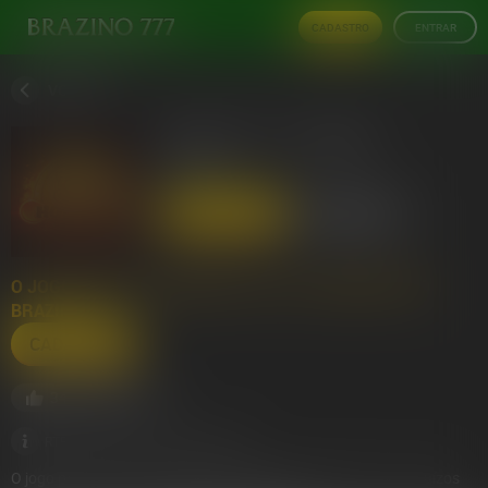
CADASTRO
ENTRAR
VOLTAR
HOT SLOT™: 777 COINS
WAZDAN
CADASTRO
ENTRAR
O JOGO ESTARÁ DISPONÍVEL APÓS O CADASTRO NO
BRAZINO777.
CADASTRO
34
29247
Visualizações
RTP:
96.16%
O jogo pode causar dependência, ansiedade, depressão e prejuízos