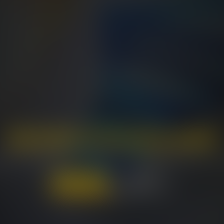
REGISTRE-SE OU FAÇA LOGIN
stre-se ou faça login para fazer seu primeiro depósito e 
CADASTRO
ENTRAR