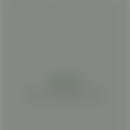
NÃO HÁ DADOS
ESPERA ALGUNS SEGUNDOS POR FAVOR