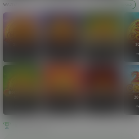
WAZDAN
VER MAIS
Hot Slot™: 777
25 Coins™
9 Coins™
Cash Out Grand
30
Gold Edition
WAZDAN
WAZDAN
WAZDAN
W
Hot Slot™: 777
Hot Slot™: 777
Cash Out
Sun of Fortune
Crown
20
WAZDAN
WAZDAN
WAZDAN
W
ÚLTIMOS GANHOS