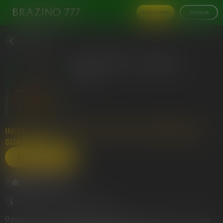
CADASTRO
ENTRAR
VOLTAR
MIGHTY WILD™: GORILLA
WAZDAN
INFELIZMENTE, ESTE JOGO NÃO ESTÁ DISPONÍVEL NA
SUA REGIÃO.
BRAZINO777
134
57054
Visualizações
RTP:
96.2%
O jogo pode causar dependência, ansiedade, depressão e prejuízos