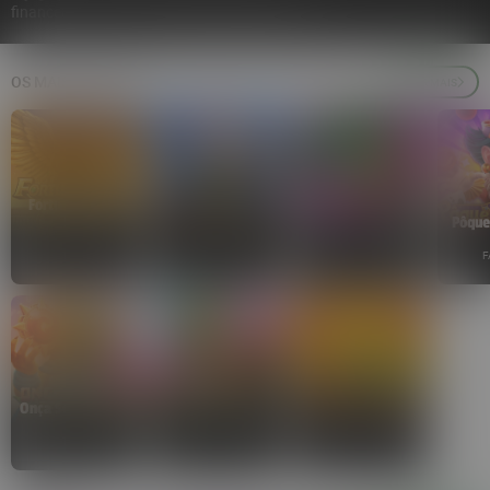
financeiros. Jogue com responsabilidade. 18+
OS MAIS JOGADOS
VER MAIS
EXCLUSIVO
Fortune Garuda
500
Pachinko
FlyX™ Cash Turbo™
Pôque
TADA
NEKO
BUCK STAKES
F
Onça Sortuda 500
Lucky Jaguar 2
4 Pots of Egypt
TADA
TADA
3OAKS