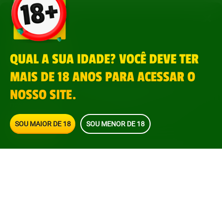
QUAL A SUA IDADE? VOCÊ DEVE TER
MAIS DE 18 ANOS PARA ACESSAR O
Usamos cookies para melhorar sua experiência. Ao
NOSSO SITE.
usar o Brazino777, você aceita nossos cookies. Veja
nossos
Termos e Condições
para mais.
SOU MAIOR DE 18
SOU MENOR DE 18
Menu
Slot
Ao Vivo
Crash
OK
Brazino 777
Jogos De Cassino
Cassino Ao Vivo
Esporte Bet
Mapa Do Site XML
Live Bet