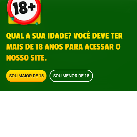
QUAL A SUA IDADE? VOCÊ DEVE TER
MAIS DE 18 ANOS PARA ACESSAR O
Usamos cookies para melhorar sua experiência. Ao
NOSSO SITE.
usar o Brazino777, você aceita nossos cookies. Veja
nossos
Termos e Condições
para mais.
SOU MAIOR DE 18
SOU MENOR DE 18
Menu
Slot
Ao Vivo
Crash
OK
Brazino 777
Jogos De Cassino
Cassino Ao Vivo
Esporte Bet
Mapa Do Site XML
Live Bet