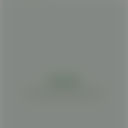
NÃO HÁ DADOS
ESPERA ALGUNS SEGUNDOS POR FAVOR