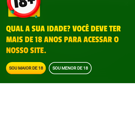
QUAL A SUA IDADE? VOCÊ DEVE TER
MAIS DE 18 ANOS PARA ACESSAR O
Usamos cookies para melhorar sua experiência. Ao
NOSSO SITE.
usar o Brazino777, você aceita nossos cookies. Veja
nossos
Termos e Condições
para mais.
SOU MAIOR DE 18
SOU MENOR DE 18
Menu
Slot
Ao Vivo
Crash
OK
Brazino 777
Jogos De Cassino
Cassino Ao Vivo
Esporte Bet
Mapa Do Site XML
Live Bet