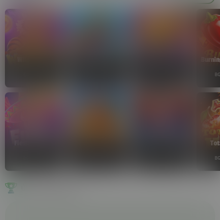
Wild Tiger 2
Fishing Club 2
Wild Million
Burnin
BGAMING
BGAMING
BGAMING
B
Fiesta Clusters
Chicken Rush
Joker's Million
Tot
BGAMING
BGAMING
BGAMING
B
ÚLTIMOS GANHOS