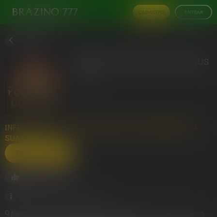
CADASTRO
ENTRAR
VOLTAR
PORTALS & DRAGONS BUY BONUS
CAPECOD
INFELIZMENTE, ESTE JOGO NÃO ESTÁ DISPONÍVEL NA
SUA REGIÃO.
BRAZINO777
8
1835
Visualizações
RTP:
95.11%
O jogo pode causar dependência, ansiedade, depressão e prejuízos