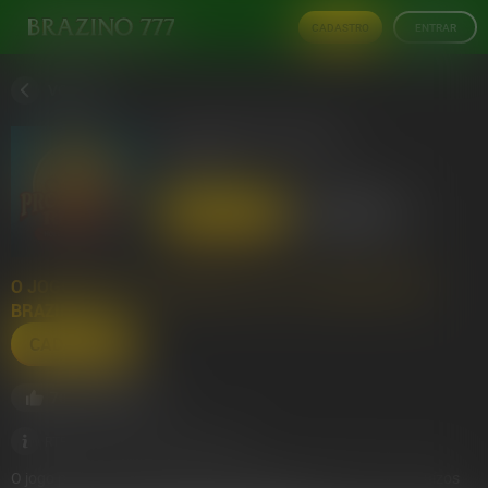
CADASTRO
ENTRAR
VOLTAR
PROSPERITY REELS™
WAZDAN
CADASTRO
ENTRAR
O JOGO ESTARÁ DISPONÍVEL APÓS O CADASTRO NO
BRAZINO777.
CADASTRO
70
29586
Visualizações
RTP:
96.12%
O jogo pode causar dependência, ansiedade, depressão e prejuízos