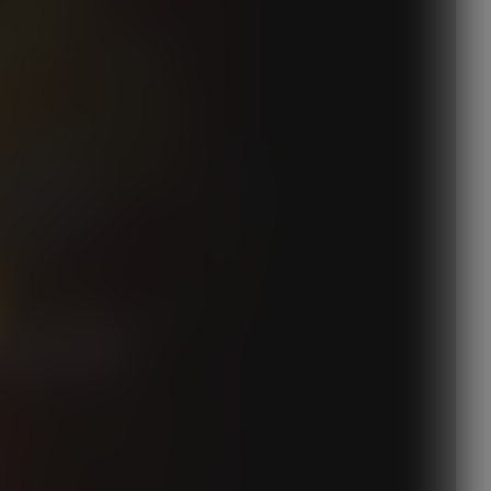
começar a jogar.