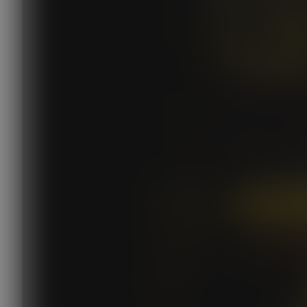
INFELIZME