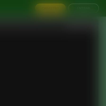
CADASTRO
ENTRAR