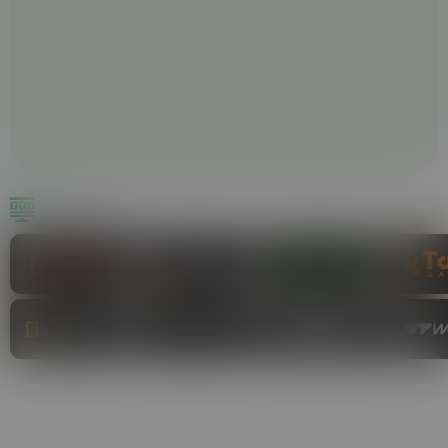
PROVEDORES