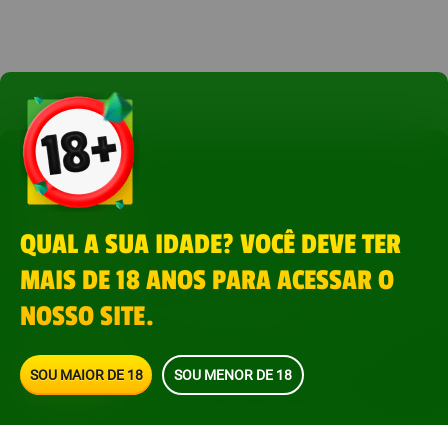
previamente.
Os recursos confirmados, como Additional Free Spins, Additive
symbol e Bonus Game, fazem parte da configuração do jogo e não
asseguram um resultado específico.
SUSHI FRUITS - FAQ
Qual é o RTP de Sushi Fruits?
O RTP informado é de 95%. Esse percentual é teórico, calculado ao
longo de muitas rodadas, e não garante retorno em uma sessão
QUAL A SUA IDADE? VOCÊ DEVE TER
individual.
MAIS DE 18 ANOS PARA ACESSAR O
Qual é o ganho máximo de Sushi Fruits?
Usamos cookies para melhorar sua experiência. Ao
NOSSO SITE.
O limite técnico informado é de 2.000x sobre a aposta. Trata-se de
usar o Brazino777, você aceita nossos cookies. Veja
nossos
Termos e Condições
para mais.
um teto do jogo, não de um resultado garantido.
Quais recursos especiais aparecem em Sushi Fruits?
SOU MAIOR DE 18
SOU MENOR DE 18
Menu
Slot
Ao Vivo
Crash
OK
Os recursos confirmados incluem Additional Free Spins, Additive
symbol, Bonus Game, Bonus symbols, Cash Collector, Fixed