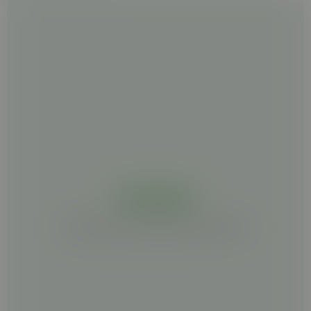
NÃO HÁ DADOS
ESPERA ALGUNS SEGUNDOS POR FAVOR