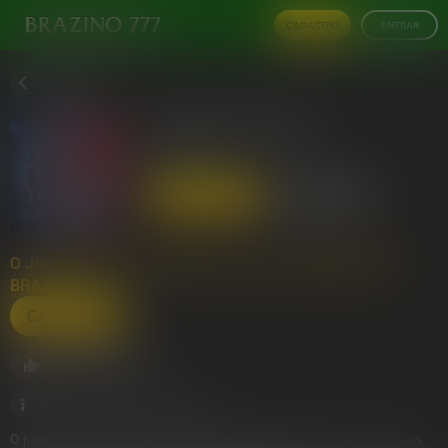
CADASTRO
ENTRAR
VOLTAR
THUNDER AND LOVE
AMIGO
CADASTRO
ENTRAR
O JOGO ESTARÁ DISPONÍVEL APÓS O CADASTRO NO
BRAZINO777.
CADASTRO
78
35707
Visualizações
RTP:
96%
O jogo pode causar dependência, ansiedade, depressão e prejuízos