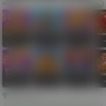
BGAMING
VER MAIS
Wild Tiger 2
Fishing Club 2
Wild Million
Burnin
BGAMING
BGAMING
BGAMING
B
Fiesta Clusters
Chicken Rush
Joker's Million
Tot
BGAMING
BGAMING
BGAMING
B
ÚLTIMOS GANHOS