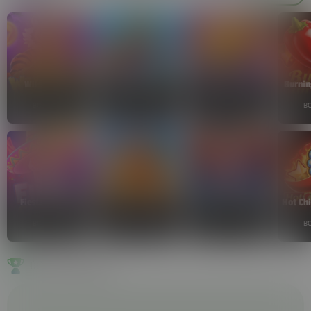
Wild Tiger 2
Fishing Club 2
Wild Million
Burnin
BGAMING
BGAMING
BGAMING
B
Fiesta Clusters
Chicken Rush
Joker's Million
Hot Chi
BGAMING
BGAMING
BGAMING
B
ÚLTIMOS GANHOS