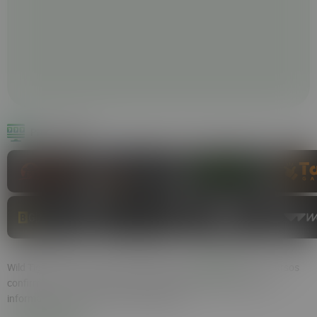
PROVEDORES
Wild Tiger é um dos slots online de vídeo da
BGaming
com recursos
confirmados como Scatter symbols e Wild. O ganho máximo
informado é de 3.000x o valor da aposta.