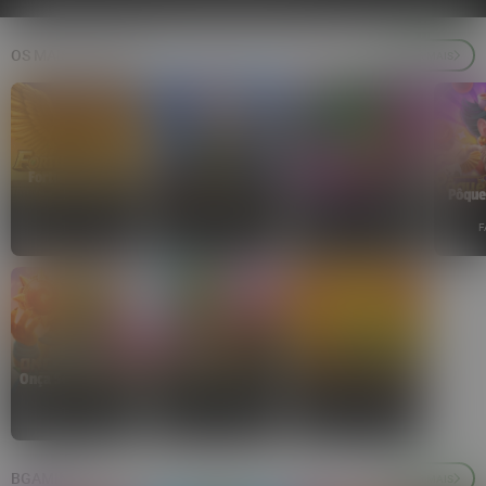
OS MAIS JOGADOS
VER MAIS
EXCLUSIVO
Fortune Garuda
500
Pachinko
FlyX™ Cash Turbo™
Pôque
TADA
NEKO
BUCK STAKES
F
Onça Sortuda 500
Lucky Jaguar 2
4 Pots of Egypt
TADA
TADA
3OAKS
BGAMING
VER MAIS