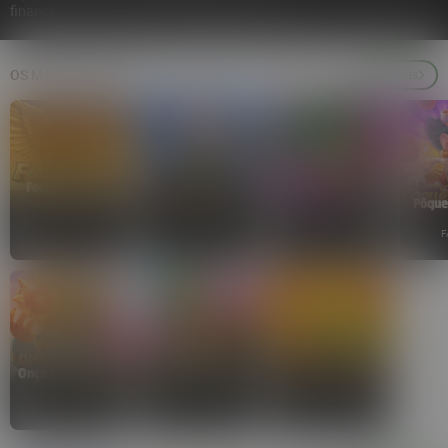
financeiros. Jogue com responsabilidade. 18+
OS MAIS JOGADOS
VER MAIS
EXCLUSIVO
Fortune Garuda
500
Pachinko
FlyX™ Cash Turbo™
Pôque
TADA
NEKO
BUCK STAKES
F
Onça Sortuda 500
Lucky Jaguar 2
4 Pots of Egypt
TADA
TADA
3OAKS