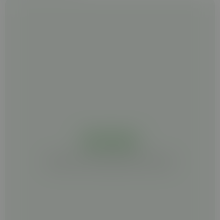
NÃO HÁ DADOS
ESPERA ALGUNS SEGUNDOS POR FAVOR