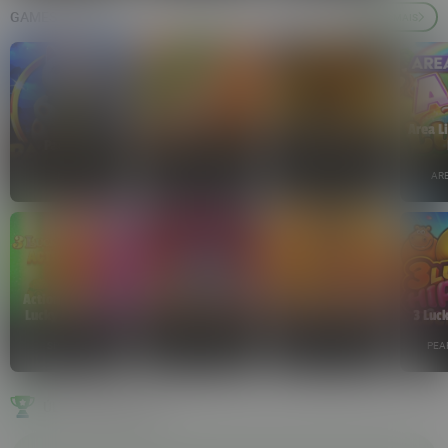
GAMES GLOBAL
VER MAIS
EXCLUSIVO
Area L
Pachinko
FlyX™
Catrina
NEKO
BUCK STAKES
NEKO
AR
Action Boost ™ 3
Area Link™ Phoenix
Golden Tiger:
Lucky Rainbows
Firestorm
Jackpot Fortunes™
3 Luc
SPINPLAY
AREAVEGAS
NEKO
PEA
ÚLTIMOS GANHOS