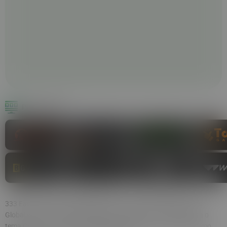
PROVEDORES
333 Fat Frogs™ POWER COMBO™ é um slot de vídeo da Games
Global entre os slots online e jogos de cassino. O título combina o
tema Coins com o recurso Additional Free Spins. O ganho máximo