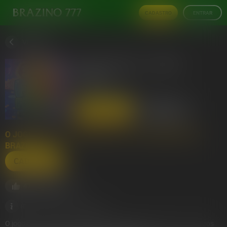
CADASTRO
ENTRAR
VOLTAR
333 FAT FROGS™ POWER
COMBO™
FORTUNE_FACTORY
CADASTRO
ENTRAR
O JOGO ESTARÁ DISPONÍVEL APÓS O CADASTRO NO
BRAZINO777.
CADASTRO
47
20498
Visualizações
RTP:
92%
O jogo pode causar dependência, ansiedade, depressão e prejuízos