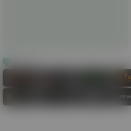
PROVEDORES