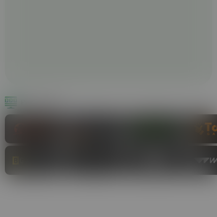
PROVEDORES