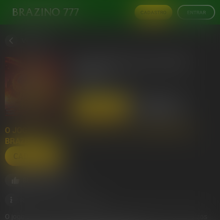
CADASTRO
ENTRAR
VOLTAR
333 PHOENIX BLAZE POWER
COMBO™
FORTUNE_FACTORY
CADASTRO
ENTRAR
O JOGO ESTARÁ DISPONÍVEL APÓS O CADASTRO NO
BRAZINO777.
CADASTRO
80
31051
Visualizações
RTP:
94%
O jogo pode causar dependência, ansiedade, depressão e prejuízos