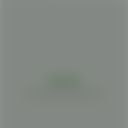
NÃO HÁ DADOS
ESPERA ALGUNS SEGUNDOS POR FAVOR