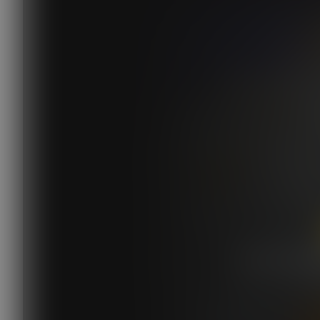
Por favor, regi