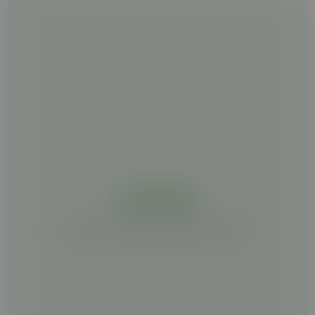
NÃO HÁ DADOS
ESPERA ALGUNS SEGUNDOS POR FAVOR