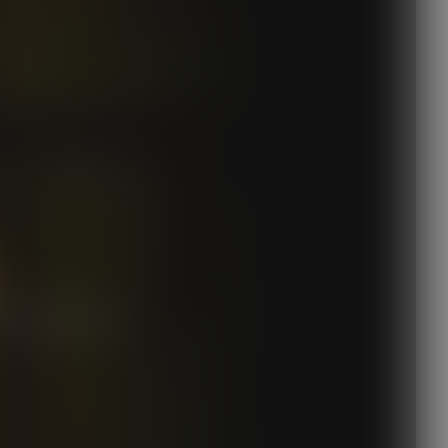
começar a jogar.