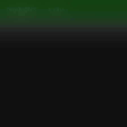
PROMOÇÕES
AJUDA