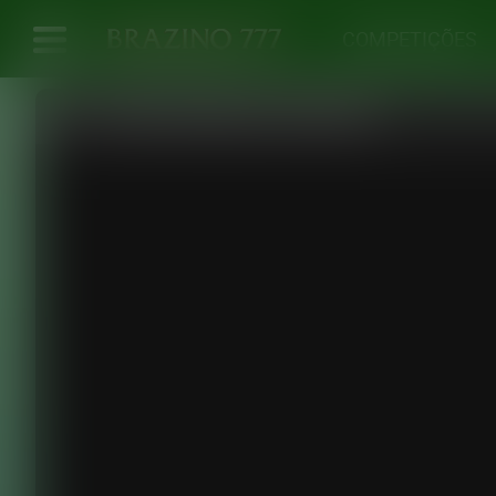
COMPETIÇÕES
TRAIN STRIKE HOLD AND WIN