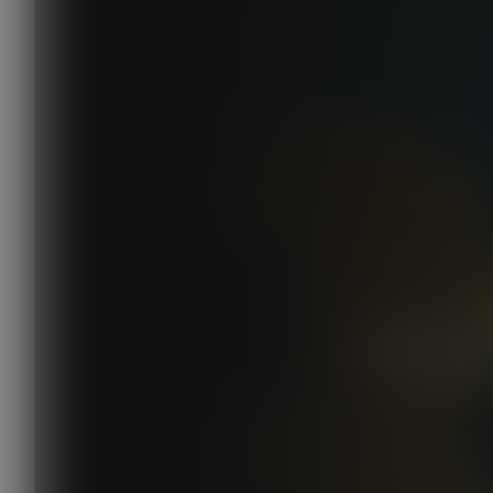
Por favor, regi